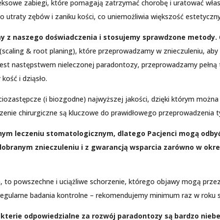
ksowe zabiegi, które pomagają zatrzymać chorobę i uratować włas
 utraty zębów i zaniku kości, co uniemożliwia większość estetyczny
y z naszego doświadczenia i stosujemy sprawdzone metody.
y (scaling & root planing), które przeprowadzamy w znieczuleniu, ab
y jest następstwem nieleczonej paradontozy, przeprowadzamy pełną 
ość i dziąsło.
iozastępcze (i biozgodne) najwyższej jakości, dzięki którym możn
dczenie chirurgiczne są kluczowe do prawidłowego przeprowadzenia 
ym leczeniu stomatologicznym, dlatego Pacjenci mogą odbyć
obranym znieczuleniu i z gwarancją wsparcia zarówno w okres
ia, to powszechne i uciążliwe schorzenie, którego objawy mogą prze
egularne badania kontrolne – rekomendujemy minimum raz w roku s
kterie odpowiedzialne za rozwój paradontozy są bardzo nieb