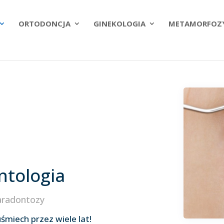
ORTODONCJA
GINEKOLOGIA
METAMORFOZ
ntologia
aradontozy
śmiech przez wiele lat!