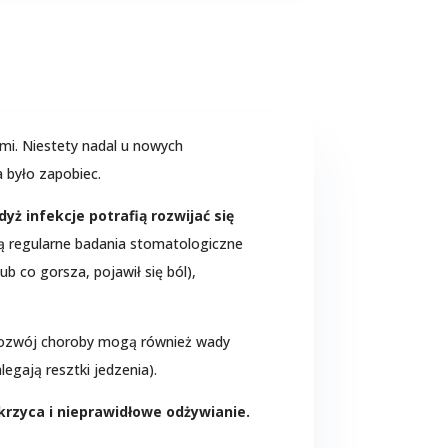
i. Niestety nadal u nowych
 było zapobiec.
ż infekcje potrafią rozwijać się
ą regularne badania stomatologiczne
 co gorsza, pojawił się ból),
 rozwój choroby mogą również wady
egają resztki jedzenia).
krzyca i nieprawidłowe odżywianie.