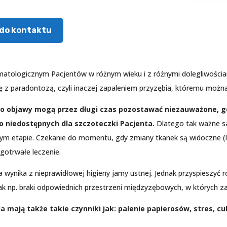
do kontaktu
atologicznym Pacjentów w różnym wieku i z różnymi dolegliwościam
 z paradontozą, czyli inaczej zapaleniem przyzębia, któremu można
o objawy mogą przez długi czas pozostawać niezauważone, gdy
o niedostępnych dla szczoteczki Pacjenta.
Dlatego tak ważne s
ym etapie. Czekanie do momentu, gdy zmiany tkanek są widoczne (lub
ugotrwałe leczenie.
wynika z nieprawidłowej higieny jamy ustnej. Jednak przyspieszyć
k np. braki odpowiednich przestrzeni międzyzębowych, w których zal
mają także takie czynniki jak: palenie papierosów, stres, cu