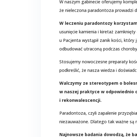
W naszym gabinecie oferujemy komple
że nieleczona paradontoza prowadzi do
W leczeniu paradontozy korzystam
usunięcie kamienia i kiretaż zamknięt
u Pacjenta wystąpił zanik kości, któr
odbudować utraconą podczas choroby k
Stosujemy nowoczesne preparaty kośc
podkreślić, że nasza wiedza i doświa
Walczymy ze stereotypem o bolesn
w naszej praktyce w odpowiednio d
i rekonwalescencji.
Paradontoza, czyli zapalenie przyzęb
niezauważone. Dlatego tak ważne są r
Najnowsze badania dowodzą, że ba