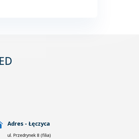
MED

Adres - Łęczyca
ul. Przedrynek 8 (filia)