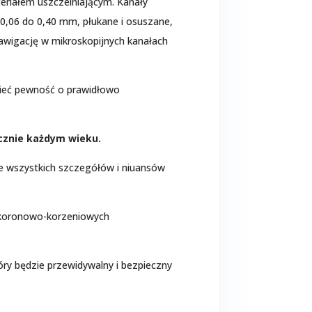
teriałem uszczelniającym. Kanały
 0,06 do 0,40 mm, płukane i osuszane,
nawigację w mikroskopijnych kanałach
 mieć pewność o prawidłowo
cznie każdym wieku.
e wszystkich szczegółów i niuansów
koronowo-korzeniowych
óry będzie przewidywalny i bezpieczny