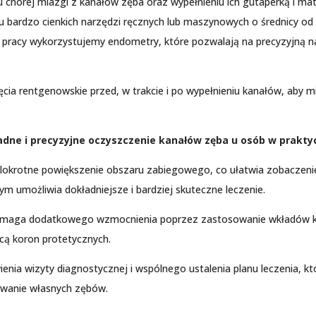
 chorej miazgi z kanałów zęba oraz wypełnieniu ich gutaperką i ma
u bardzo cienkich narzędzi ręcznych lub maszynowych o średnicy od
zy pracy wykorzystujemy endometry, które pozwalają na precyzyjną 
ęcia rentgenowskie przed, w trakcie i po wypełnieniu kanałów, aby
adne i precyzyjne oczyszczenie kanałów zęba u osób w prakty
lokrotne powiększenie obszaru zabiegowego, co ułatwia zobaczeni
m umożliwia dokładniejsze i bardziej skuteczne leczenie.
wymaga dodatkowego wzmocnienia poprzez zastosowanie wkładów 
ą koron protetycznych.
ia wizyty diagnostycznej i wspólnego ustalenia planu leczenia, kt
owanie własnych zębów.