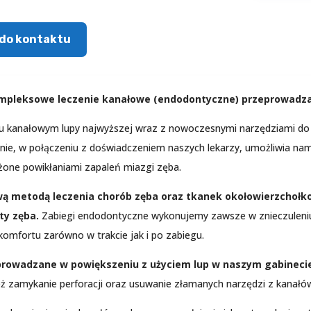
do kontaktu
mpleksowe leczenie kanałowe (endodontyczne) przeprowadza
niu kanałowym lupy najwyższej wraz z nowoczesnymi narzędziami do
nie, w połączeniu z doświadczeniem naszych lekarzy, umożliwia nam
żone powikłaniami zapaleń miazgi zęba.
ą metodą leczenia chorób zęba oraz tkanek okołowierzchołko
ty zęba.
Zabiegi endodontyczne wykonujemy zawsze w znieczuleniu
omfortu zarówno w trakcie jak i po zabiegu.
prowadzane w powiększeniu z użyciem lup w naszym gabineci
eż zamykanie perforacji oraz usuwanie złamanych narzędzi z kanałó