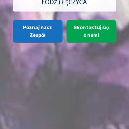
ŁÓDŹ i ŁĘCZYCA
Poznaj nasz
Skontaktuj się
Zespół
z nami